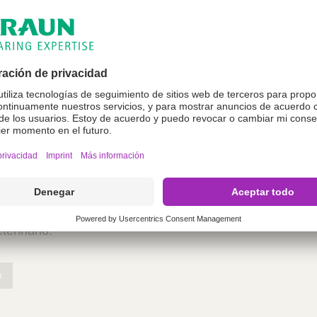
strointestinales nosocomiales
ubcategoría
n exclusiva para profesiona
o.
enida en este sitio web está destinada exclusivamente a
gase de acceder si no es un profesional veterinario. Al a
terinario.
r