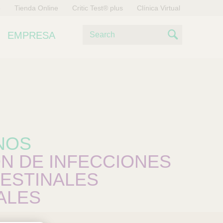
o
Tienda Online
Critic Test® plus
Clínica Virtual
B
EMPRESA
u
S
s
e
c
a
a
r
r
c
h
NOS
N DE INFECCIONES
ESTINALES
ALES