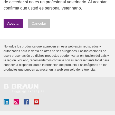
Q
de acceder si no es un profesional veterinario. Al aceptar,
C
u
confirma que usted es personal veterinario.
a
i
r
c
e
Aceptar
Cancelar
k
E
s
F
p
i
a
n
ñ
No todos los productos que aparecen en esta web están registrados y
P
d
autorizados para la venta en otros países o regiones. Las indicaciones de
a
e
uso y presentación de dichos productos pueden variar en función del país y
O
la región. Por ello, recomendamos contacte con su representante local para
r
conocer la disponibilidad e información del producto. Las imágenes de los
L
productos que pueden aparecer en la web son solo de referencia.
Í
T
I
C
A
D