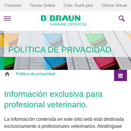
Contacto
Tienda Online
Critic Test® plus
Clínica Virtual
PRODUCTOS Y TERAPIAS
POLÍTICA DE PRIVACIDAD
HISTORIAS
EMPRESA
B
Política de privacidad
.
P
B
r
Información exclusiva para
r
o
a
profesional veterinario.
d
u
u
n
V
c
La información contenida en este sitio web está destinada
e
t
exclusivamente a profesionales veterinarios. Absténgase
t