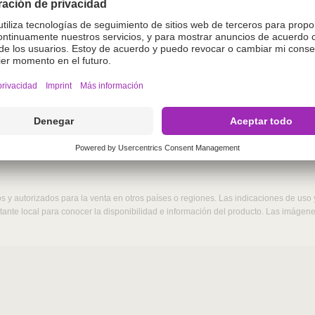
o.
enida en este sitio web está destinada exclusivamente a
gase de acceder si no es un profesional veterinario. Al a
terinario.
r
 y autorizados para la venta en otros países o regiones. Las indicaciones de uso
ntante local para conocer la disponibilidad e información del producto. Las imáge