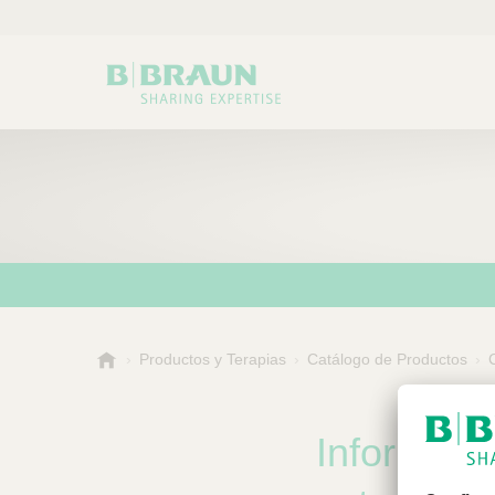
B
Productos y Terapias
Catálogo de Productos
Elegir una categoría o s
B
.
u
B
s
r
Informació
a
c
u
a