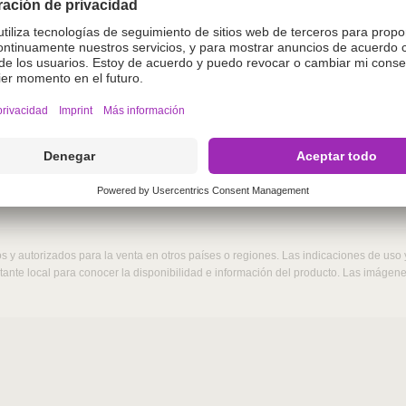
o.
enida en este sitio web está destinada exclusivamente a
gase de acceder si no es un profesional veterinario. Al a
terinario.
r
 y autorizados para la venta en otros países o regiones. Las indicaciones de uso
ntante local para conocer la disponibilidad e información del producto. Las imáge