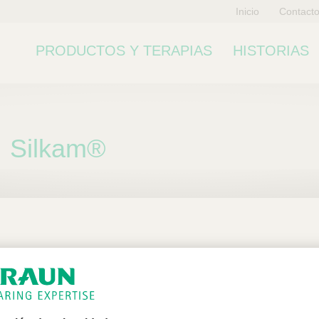
Inicio
Contact
PRODUCTOS Y TERAPIAS
HISTORIAS
Silkam®
ubcategoría
n exclusiva para profesiona