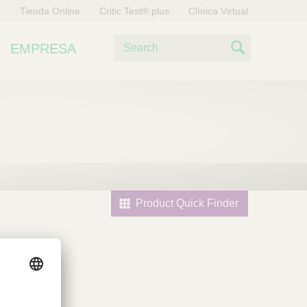
o
Tienda Online
Critic Test® plus
Clínica Virtual
B
EMPRESA
u
S
s
e
c
a
a
r
r
c
h
Product Quick Finder
l