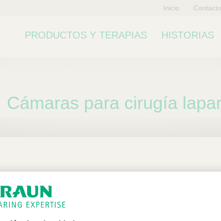
Inicio
Contact
PRODUCTOS Y TERAPIAS
HISTORIAS
Cámaras para cirugía lapa
ubcategoría
n exclusiva para profesiona