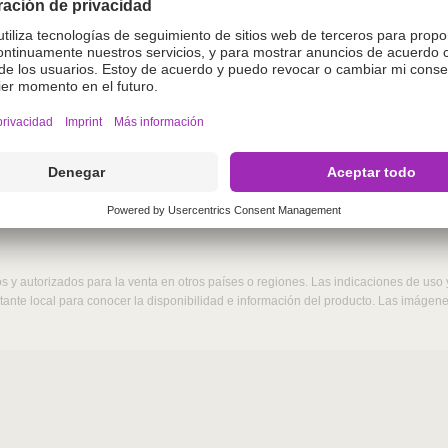
o.
enida en este sitio web está destinada exclusivamente a
gase de acceder si no es un profesional veterinario. Al a
terinario.
r
 y autorizados para la venta en otros países o regiones. Las indicaciones de uso
ntante local para conocer la disponibilidad e información del producto. Las imáge