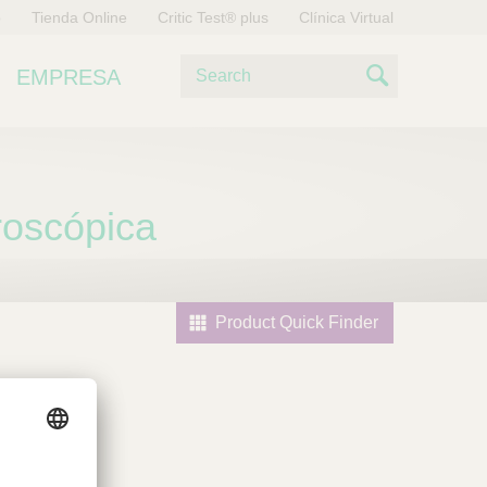
o
Tienda Online
Critic Test® plus
Clínica Virtual
B
EMPRESA
u
S
s
e
c
a
a
r
roscópica
r
c
h
Product Quick Finder
l