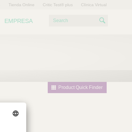
o
Tienda Online
Critic Test® plus
Clínica Virtual
B
EMPRESA
u
S
s
e
c
a
a
r
r
c
h
Product Quick Finder
l