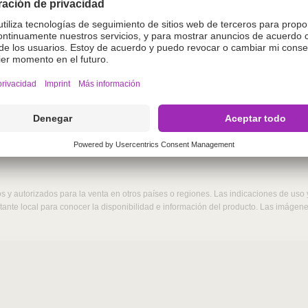
o.
enida en este sitio web está destinada exclusivamente a
gase de acceder si no es un profesional veterinario. Al a
terinario.
r
 y autorizados para la venta en otros países o regiones. Las indicaciones de uso
ntante local para conocer la disponibilidad e información del producto. Las imáge