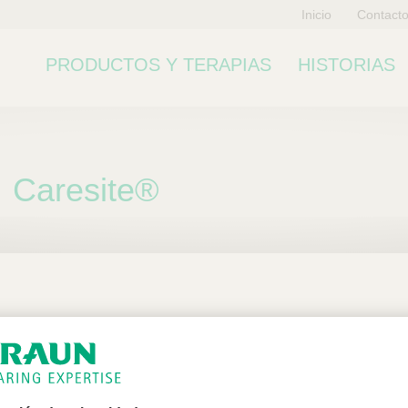
Inicio
Contact
PRODUCTOS Y TERAPIAS
HISTORIAS
Caresite®
ubcategoría
n exclusiva para profesiona