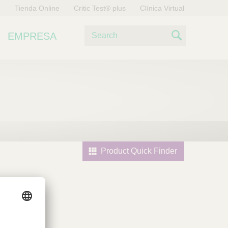
o
Tienda Online
Critic Test® plus
Clínica Virtual
B
EMPRESA
u
S
s
e
c
a
a
r
r
c
h
Product Quick Finder
l