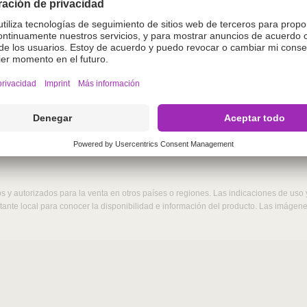
o.
enida en este sitio web está destinada exclusivamente a
gase de acceder si no es un profesional veterinario. Al a
terinario.
r
 y autorizados para la venta en otros países o regiones. Las indicaciones de uso
ntante local para conocer la disponibilidad e información del producto. Las imáge