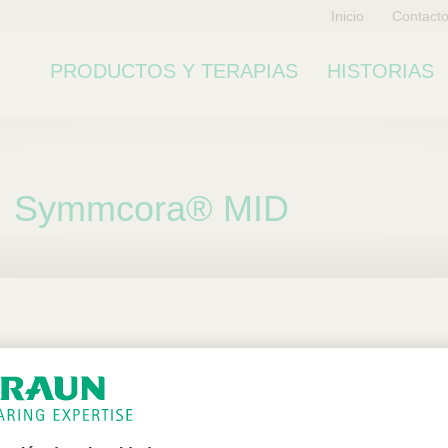
Inicio
Contact
PRODUCTOS Y TERAPIAS
HISTORIAS
Symmcora® MID
ubcategoría
n exclusiva para profesiona