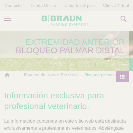
Contacto
Tienda Online
Critic Test® plus
Clínica Virtual
PRODUCTOS Y TERAPIAS
EXTREMIDAD ANTERIOR
BLOQUEO PALMAR DISTAL
HISTORIAS
EMPRESA
B
Bloqueo del Nervio Periférico
Bloqueo palmar distal
.
P
B
r
Información exclusiva para
r
o
a
profesional veterinario.
d
u
I
u
n
n
V
c
t
La información contenida en este sitio web está destinada
e
t
e
exclusivamente a profesionales veterinarios. Absténgase
t